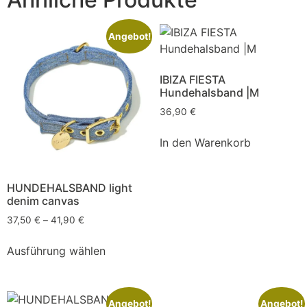
Angebot!
IBIZA FIESTA
Hundehalsband |M
36,90
€
In den Warenkorb
HUNDEHALSBAND light
denim canvas
37,50
€
–
41,90
€
Ausführung wählen
Angebot!
Angebot!