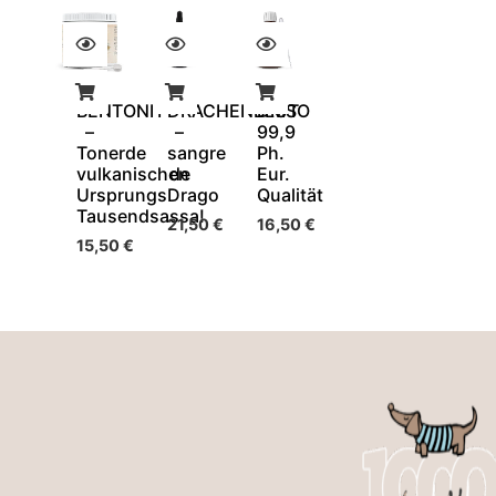
BENTONIT
DRACHENBLUT
DMSO
–
–
99,9
Tonerde
sangre
Ph.
vulkanischen
de
Eur.
Ursprungs
Drago
Qualität
Tausendsassa!
21,50
€
16,50
€
15,50
€