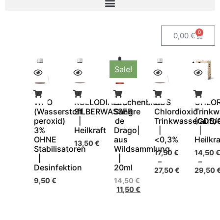
0
0,00
€
Sale!
WPO
KOLLODIALES
Drachenblut-
CDS
CHLOR
(Wasserstoff
SILBERWASSER
Sangre
Chlordioxid
Trinkw
peroxid)
|
de
Trinkwasseraufbe
(CDS/
3%
Heilkraft
Drago|
|
|
OHNE
aus
<0,3%
Heilkra
13,50
€
Stabilisatoren
Wildsammlung
17,50
€
14,50
|
|
–
–
Desinfektion
20ml
27,50
€
29,50
9,50
€
14,50
€
11,50
€