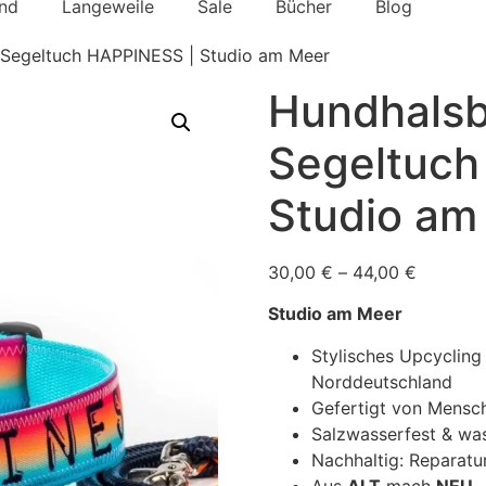
nd
Langeweile
Sale
Bücher
Blog
 Segeltuch HAPPINESS | Studio am Meer
Hundhalsb
Segeltuch
Studio am
30,00
€
–
44,00
€
Studio am Meer
Stylisches Upcycling
Norddeutschland
Gefertigt von Mensc
Salzwasserfest & wa
Nachhaltig: Reparatu
Aus
ALT
mach
NEU