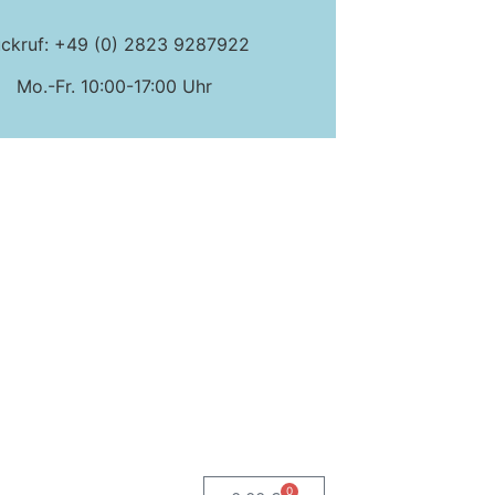
ckruf: +49 (0) 2823 9287922
Mo.-Fr. 10:00-17:00 Uhr
0