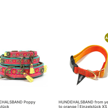
A
EHALSBAND Poppy
HUNDEHALSBAND from ye
stück
to orange | Einzelstück XS