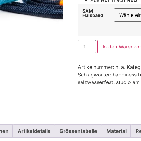
SAM
Halsband
In den Warenko
Artikelnummer:
n. a.
Kateg
Schlagwörter:
happiness 
salzwasserfest
,
studio am
onen
Artikeldetails
Grössentabelle
Material
R