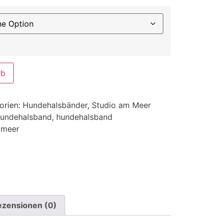
rb
orien:
Hundehalsbänder
,
Studio am Meer
hundehalsband
,
hundehalsband
 meer
ezensionen (0)