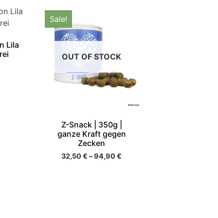
Sale!
 Lila
rei
OUT OF STOCK
Z-Snack | 350g |
ganze Kraft gegen
Zecken
32,50
€
–
94,90
€