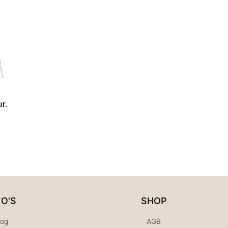
r.
FO'S
SHOP
log
AGB