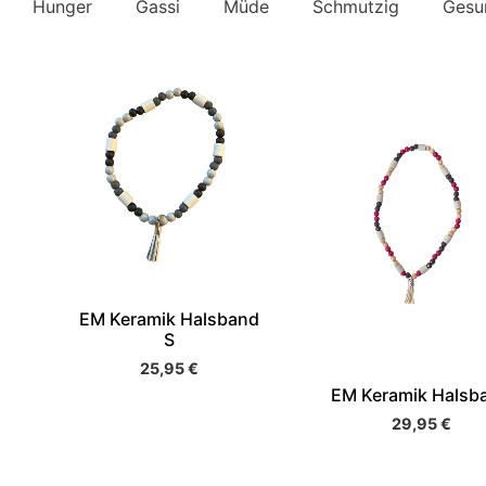
Hunger
Gassi
Müde
Schmutzig
Gesu
EM Keramik Halsband
S
25,95
€
EM Keramik Halsb
29,95
€