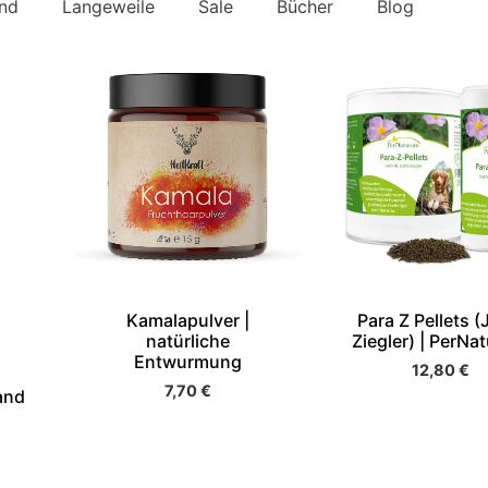
nd
Langeweile
Sale
Bücher
Blog
Kamalapulver |
Para Z Pellets (
natürliche
Ziegler) | PerNa
Entwurmung
12,80
€
7,70
€
and