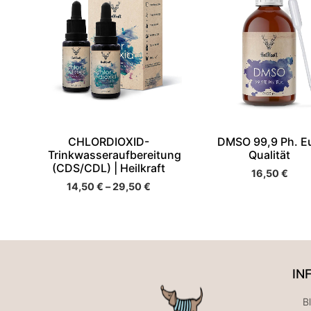
CHLORDIOXID-
DMSO 99,9 Ph. Eu
Trinkwasseraufbereitung
Qualität
(CDS/CDL) | Heilkraft
16,50
€
14,50
€
–
29,50
€
IN
B