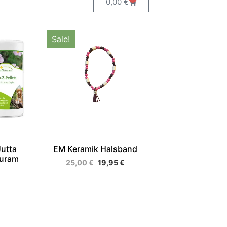
0,00
€
Sale!
Jutta
EM Keramik Halsband
turam
25,00
€
19,95
€