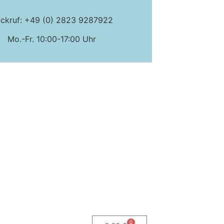
ckruf: +49 (0) 2823 9287922
Mo.-Fr. 10:00-17:00 Uhr
0