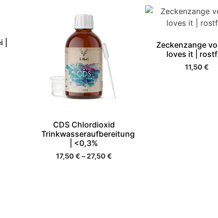
i |
Zeckenzange von
loves it | rostf
11,50
€
CDS Chlordioxid
Trinkwasseraufbereitung
| <0,3%
17,50
€
–
27,50
€