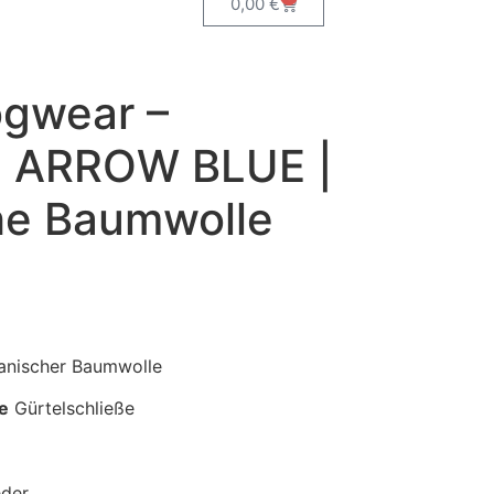
0,00
€
gwear –
 ARROW BLUE |
he Baumwolle
anischer Baumwolle
ie
Gürtelschließe
der