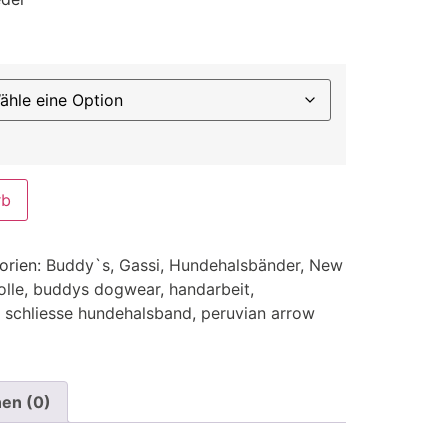
rb
orien:
Buddy`s
,
Gassi
,
Hundehalsbänder
,
New
lle
,
buddys dogwear
,
handarbeit
,
e schliesse hundehalsband
,
peruvian arrow
en (0)