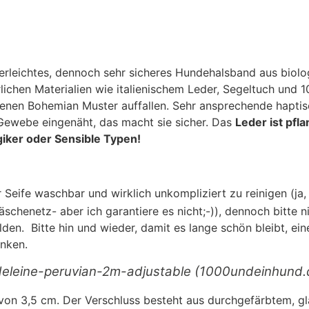
ederleichtes, dennoch sehr sicheres Hundehalsband aus biol
rlichen Materialien wie italienischem Leder, Segeltuch un
llenen Bohemian Muster auffallen. Sehr ansprechende haptis
 Gewebe eingenäht, das macht sie sicher. Das
Leder ist pfla
giker oder Sensible Typen!
r Seife waschbar und wirklich unkompliziert zu reinigen (j
schenetz- aber ich garantiere es nicht;-)), dennoch bitte 
ilden. Bitte hin und wieder, damit es lange schön bleibt, 
anken.
eleine-peruvian-2m-adjustable (1000undeinhund.
von 3,5 cm. Der Verschluss besteht aus durchgefärbtem, gla