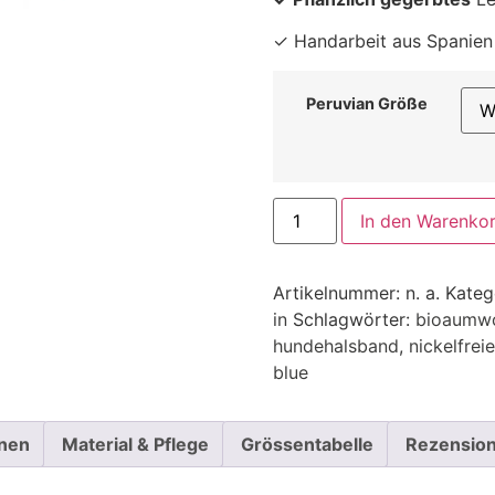
✓ Handarbeit aus Spanien
Peruvian Größe
In den Warenko
Artikelnummer:
n. a.
Kateg
in
Schlagwörter:
bioaumwo
hundehalsband
,
nickelfrei
blue
onen
Material & Pflege
Grössentabelle
Rezension