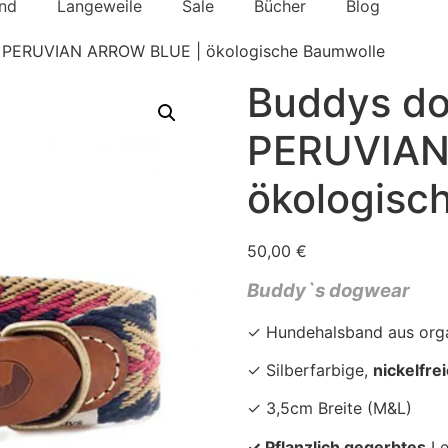
nd
Langeweile
Sale
Bücher
Blog
 PERUVIAN ARROW BLUE | ökologische Baumwolle
Buddys do
PERUVIAN
ökologisc
50,00
€
Buddy`s dogwear
✓ Hundehalsband aus org
✓ Silberfarbige,
nickelfre
✓ 3,5cm Breite (M&L)
✓ Pflanzlich gegerbtes
Le