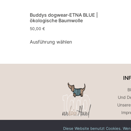
Buddys dogwear-ETNA BLUE |
ökologische Baumwolle
50,00
€
Ausführung wählen
IN
B
Und De
Unsere
Impr
Diese Website benutzt Cookies. Wenn