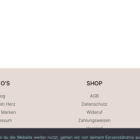
FO'S
SHOP
log
AGB
in Herz
Datenschutz
 Marken
Wideruf
essum
Zahlungsweisen
Versand
 du die Website weiter nutzt, gehen wir von deinem Einverständnis au