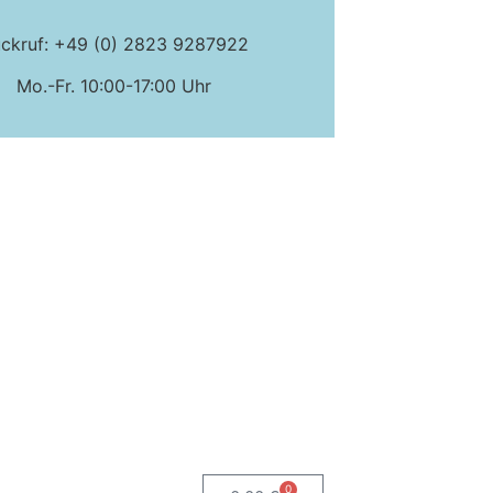
ckruf: +49 (0) 2823 9287922
Mo.-Fr. 10:00-17:00 Uhr
0