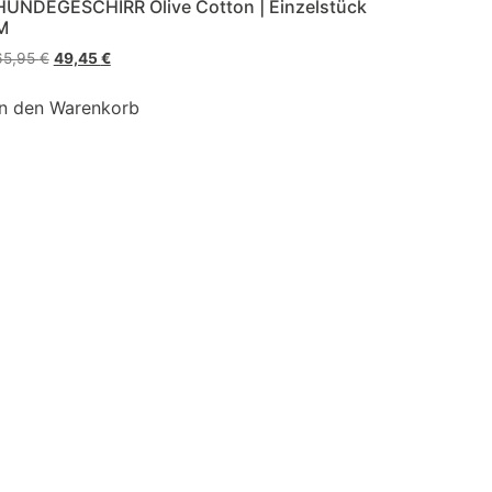
HUNDEGESCHIRR Olive Cotton | Einzelstück
M
65,95
€
49,45
€
In den Warenkorb