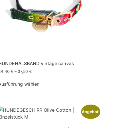
HUNDEHALSBAND vintage canvas
34,40
€
–
37,50
€
Ausführung wählen
Angebot!