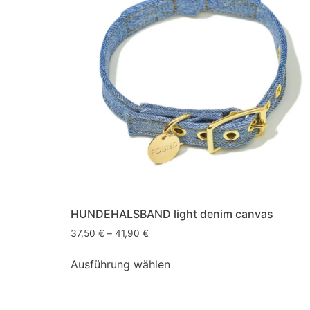
HUNDEHALSBAND light denim canvas
37,50
€
–
41,90
€
Ausführung wählen