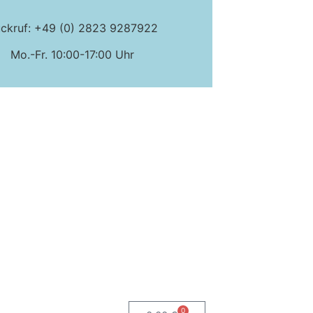
ckruf: +49 (0) 2823 9287922
Mo.-Fr. 10:00-17:00 Uhr
0