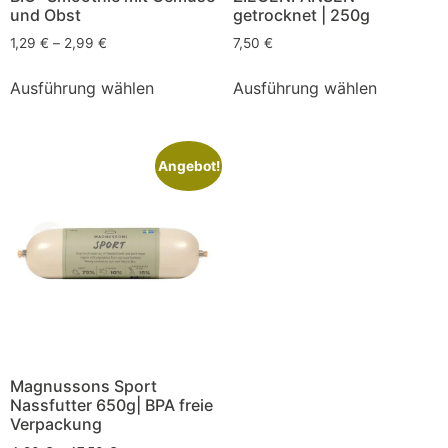
und Obst
getrocknet | 250g
1,29
€
–
2,99
€
7,50
€
Ausführung wählen
Ausführung wählen
Angebot!
Magnussons Sport
Nassfutter 650g| BPA freie
Verpackung