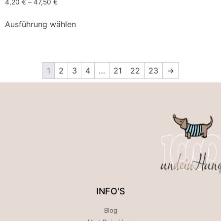
4,20
€
–
47,50
€
Ausführung wählen
1
2
3
4
…
21
22
23
→
INFO'S
Blog