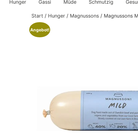
Hunger
Gassi
Müde
Schmutzig
Gesu
Start
/
Hunger
/
Magnussons
/ Magnussons MIL
Angebot!