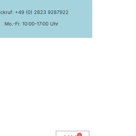
ckruf: +49 (0) 2823 9287922
Mo.-Fr. 10:00-17:00 Uhr
0