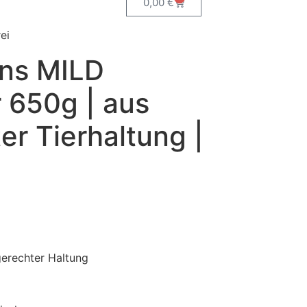
0,00
€
ei
ns MILD
 650g | aus
er Tierhaltung |
gerechter Haltung