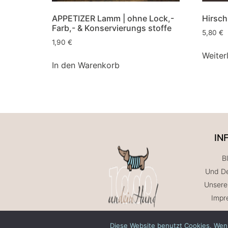
APPETIZER Lamm | ohne Lock,-
Hirschl
Farb,- & Konservierungs stoffe
5,80
€
1,90
€
Weiter
In den Warenkorb
IN
B
Und De
Unsere
Impr
Diese Website benutzt Cookies. Wenn