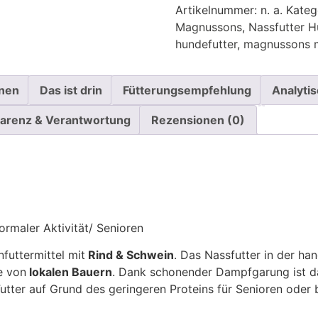
Artikelnummer:
n. a.
Kateg
Magnussons
,
Nassfutter 
hundefutter
,
magnussons m
onen
Das ist drin
Fütterungsempfehlung
Analytis
arenz & Verantwortung
Rezensionen (0)
ormaler Aktivität/ Senioren
nfuttermittel mit
Rind & Schwein
. Das Nassfutter in der ha
e von
lokalen Bauern
. Dank schonender Dampfgarung ist d
utter auf Grund des geringeren Proteins für Senioren oder