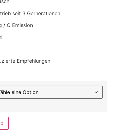
isch
trieb seit 3 Gernerationen
 / O Emission
l
duzierte Empfehlungen
rb