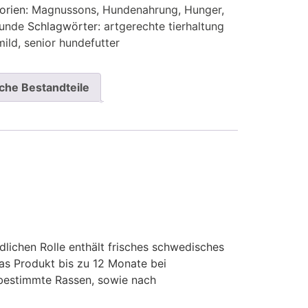
orien:
Magnussons
,
Hundenahrung
,
Hunger
,
Hunde
Schlagwörter:
artgerechte tierhaltung
ild
,
senior hundefutter
che Bestandteile
ndlichen Rolle enthält frisches schwedisches
as Produkt bis zu 12 Monate bei
 bestimmte Rassen, sowie nach