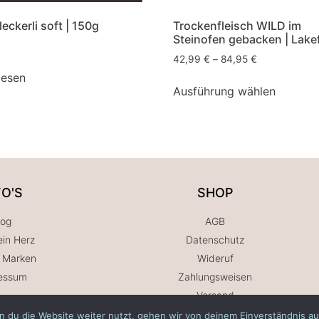
eckerli soft | 150g
Trockenfleisch WILD im
Steinofen gebacken | Lakef
42,99
€
–
84,95
€
lesen
Ausführung wählen
FO'S
SHOP
log
AGB
in Herz
Datenschutz
 Marken
Wideruf
essum
Zahlungsweisen
Versand
 du die Website weiter nutzt, gehen wir von deinem Einverständnis au