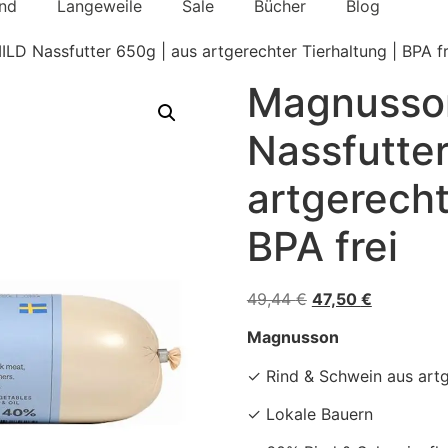
nd
Langeweile
Sale
Bücher
Blog
D Nassfutter 650g | aus artgerechter Tierhaltung | BPA fr
Magnusso
Nassfutter
artgerecht
BPA frei
49,44
€
47,50
€
Magnusson
✓ Rind & Schwein aus art
✓ Lokale Bauern