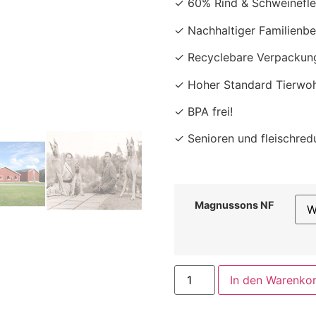
✓ 60% Rind & Schweinefle
✓ Nachhaltiger Familienbe
✓ Recyclebare Verpackung
✓ Hoher Standard Tierwoh
✓ BPA frei!
✓ Senioren und fleischre
Magnussons NF
In den Warenko