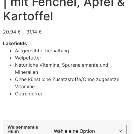
| mit Fenchel, Apfel &
Kartoffel
20,94
€
–
31,14
€
Lakefields
Artgerechte Tierhaltung
Welpefutter
Natürliche Vitamine, Spurenelemente und
Mineralien
Ohne künstliche Zusatzstoffe/Ohne zugesetze
Vitamine
Getreidefrei
Welpenmenue
Huhn