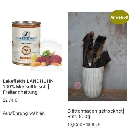
Angebot!
Lakefields LANDHUHN
100% Muskelfleisch |
Freilandhaltung
22,74
€
Blättermagen getrocknet|
Ausführung wählen
Rind 500g
10,95
€
–
19,95
€