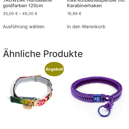
TAUWERK Hundeleine
inke Kotbeutelspender mit
goldfarben 120cm
Karabinerhaken
35,00
€
–
49,00
€
19,99
€
Ausführung wählen
In den Warenkorb
Ähnliche Produkte
Angebot!