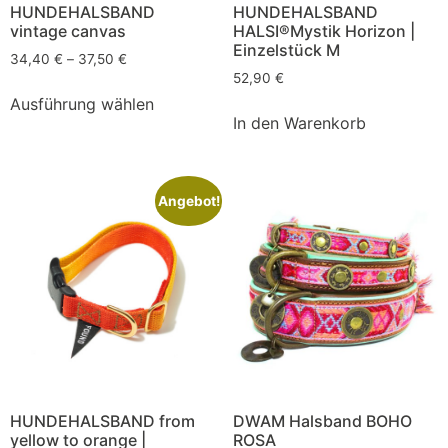
HUNDEHALSBAND
HUNDEHALSBAND
vintage canvas
HALSI®Mystik Horizon |
Einzelstück M
34,40
€
–
37,50
€
52,90
€
Ausführung wählen
In den Warenkorb
Angebot!
HUNDEHALSBAND from
DWAM Halsband BOHO
yellow to orange |
ROSA