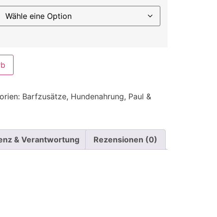
rb
orien:
Barfzusätze
,
Hundenahrung
,
Paul &
enz & Verantwortung
Rezensionen (0)