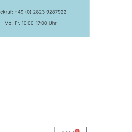
ckruf: +49 (0) 2823 9287922
Mo.-Fr. 10:00-17:00 Uhr
0