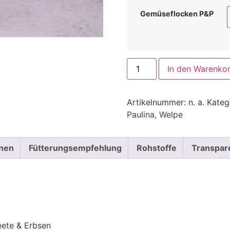
Gemüseflocken P&P
In den Warenko
Artikelnummer:
n. a.
Kateg
Paulina
,
Welpe
onen
Fütterungsempfehlung
Rohstoffe
Transpar
ete & Erbsen