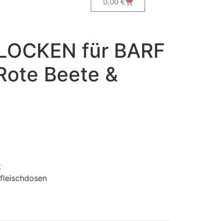
0,00
€
OCKEN für BARF
 Rote Beete &
t
nfleischdosen