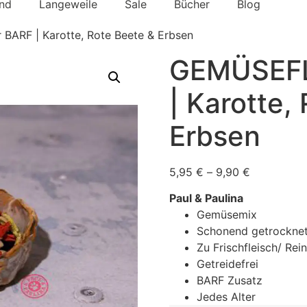
nd
Langeweile
Sale
Bücher
Blog
ARF | Karotte, Rote Beete & Erbsen
GEMÜSEFL
| Karotte,
Erbsen
5,95
€
–
9,90
€
Paul & Paulina
Gemüsemix
Schonend getrockne
Zu Frischfleisch/ Rei
Getreidefrei
BARF Zusatz
Jedes Alter