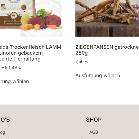
elds Trockenfleisch LAMM
ZIEGENPANSEN getrocknet
teinofen gebacken|
250g
echte Tierhaltung
7,50
€
€
–
84,99
€
Ausführung wählen
rung wählen
FO'S
SHOP
log
AGB