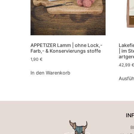
APPETIZER Lamm | ohne Lock,-
Lakefi
Farb,- & Konservierungs stoffe
| im S
artger
1,90
€
42,99
In den Warenkorb
Ausfüh
IN
B