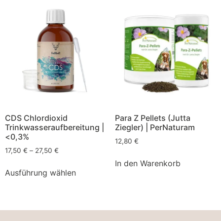
CDS Chlordioxid
Para Z Pellets (Jutta
Trinkwasseraufbereitung |
Ziegler) | PerNaturam
<0,3%
12,80
€
17,50
€
–
27,50
€
In den Warenkorb
Ausführung wählen