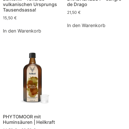
vulkanischen Ursprungs
de Drago
Tausendsassa!
21,50
€
15,50
€
In den Warenkorb
In den Warenkorb
PHYTOMOOR mit
Huminsäuren | Heilkraft