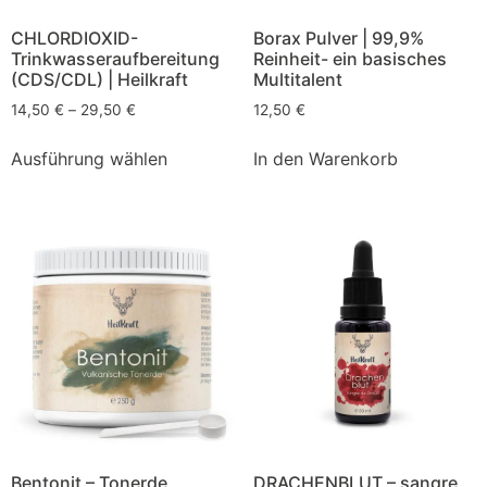
CHLORDIOXID-
Borax Pulver | 99,9%
Trinkwasseraufbereitung
Reinheit- ein basisches
(CDS/CDL) | Heilkraft
Multitalent
14,50
€
–
29,50
€
12,50
€
Ausführung wählen
In den Warenkorb
Bentonit – Tonerde
DRACHENBLUT – sangre