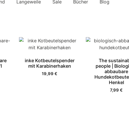
nd
Langeweile
Sale
Bücher
Blog
are
inke Kotbeutelspender
The sustaina
1
mit Karabinerhaken
people | Biolog
abbaubare
19,99
€
Hundekotbeutel
Henkel
7,99
€