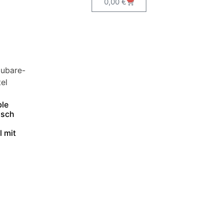
0,00
€
ble
isch
 mit