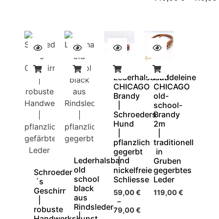
Lederhalsband
Hundeleine
CHICAGO
CHICAGO
Brandy
old-
|
school-
Schroeders
Brandy
Hund
2m
|
|
pflanzlich
traditionell
gegerbt
in
Lederhalsband
|
Gruben
old
nickelfreie
gegerbtes
Schroeder
school
Schliesse
Leder
´s
black
Geschirr
59,00
€
119,00
€
aus
|
–
Rindsleder
robuste
79,00
€
|
Handwerkskunst