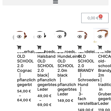
0
0,00
€
Lederhalsband
Schroeders`s
Schroeder`s
Hundeleine
Hundel
OLD
Halsband
HundeLeine
OLD
CHIC
SCHOOL
OLD
OLD
SCHOOL
old-
2.0
SCHOOL
SCHOOL
2.0
school
Cognac
2.0
2.0m
BRANDY
Brand
|
black|
black
|
2m
pflanzlich
pflanzlich
|
Schroeders
|
gegerbt
gegerbtes
pflanzlich
Hund
traditi
Leder
gegerbtes
|
in
54,00
€
Leder
3-
Grube
–
49,00
€
fach
gegerb
64,00
€
–
149,00
€
verstellbar
Leder
69,00
€
149,00
€
119,00