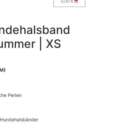
0,00
€
dehalsband
Summer | XS
AM)
che Perlen
Hundehalsbänder