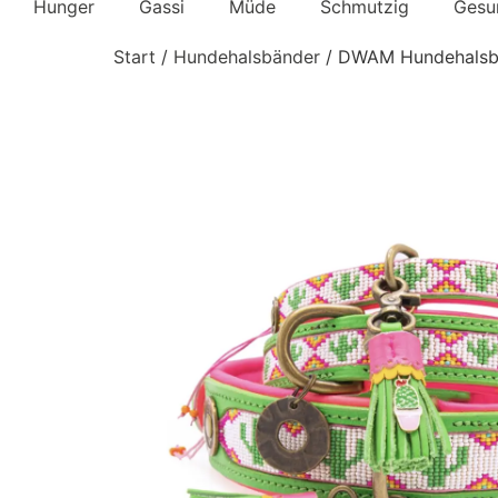
Hunger
Gassi
Müde
Schmutzig
Gesu
Start
/
Hundehalsbänder
/ DWAM Hundehalsba