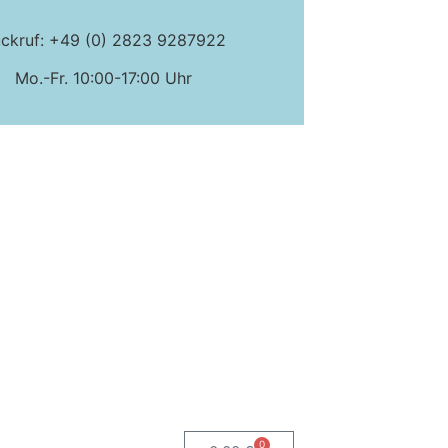
ckruf: +49 (0) 2823 9287922
Mo.-Fr. 10:00-17:00 Uhr
0