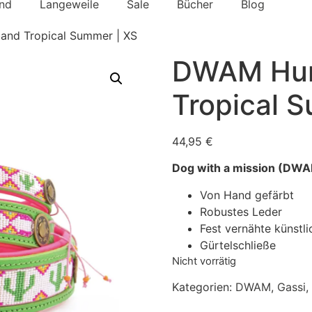
nd
Langeweile
Sale
Bücher
Blog
nd Tropical Summer | XS
DWAM Hun
Tropical 
44,95
€
Dog with a mission (DW
Von Hand gefärbt
Robustes Leder
Fest vernähte künstli
Gürtelschließe
Nicht vorrätig
Kategorien:
DWAM
,
Gassi
,