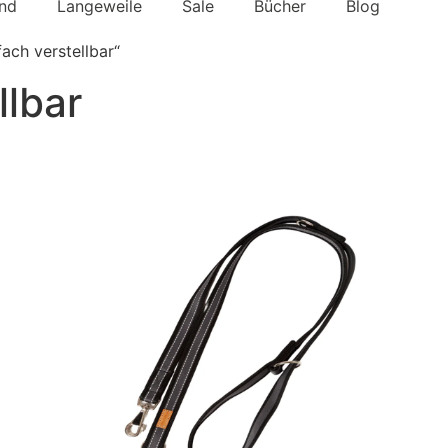
nd
Langeweile
Sale
Bücher
Blog
ach verstellbar“
llbar