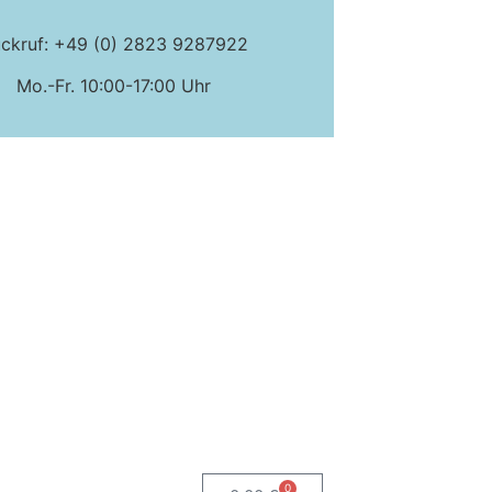
ckruf: +49 (0) 2823 9287922
Mo.-Fr. 10:00-17:00 Uhr
0