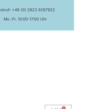
ckruf: +49 (0) 2823 9287922
Mo.-Fr. 10:00-17:00 Uhr
0