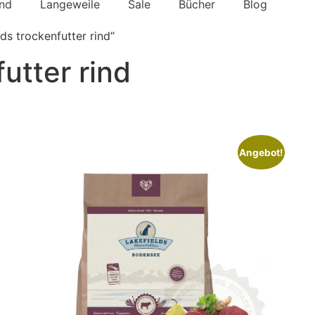
nd
Langeweile
Sale
Bücher
Blog
ds trockenfutter rind“
futter rind
Angebot!