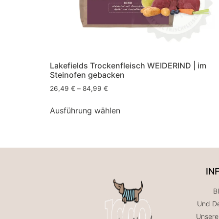
Lakefields Trockenfleisch WEIDERIND | im
Steinofen gebacken
26,49
€
–
84,99
€
Ausführung wählen
IN
B
Und De
Unsere