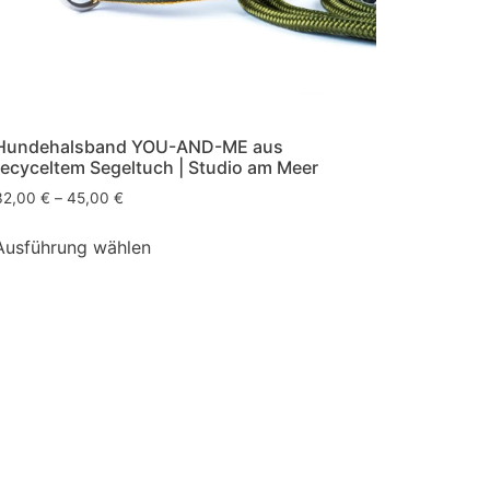
Hundehalsband YOU-AND-ME aus
recyceltem Segeltuch | Studio am Meer
32,00
€
–
45,00
€
Ausführung wählen