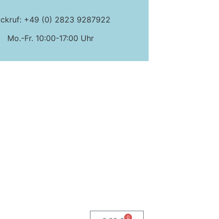
ckruf: +49 (0) 2823 9287922
Mo.-Fr. 10:00-17:00 Uhr
0