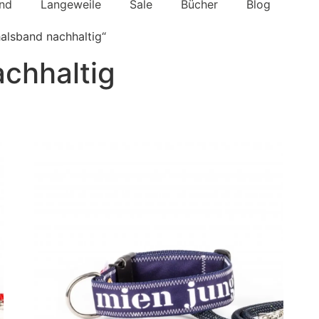
nd
Langeweile
Sale
Bücher
Blog
alsband nachhaltig“
chhaltig