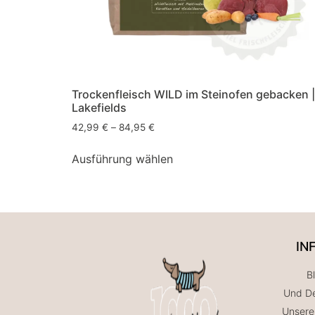
Trockenfleisch WILD im Steinofen gebacken |
Lakefields
42,99
€
–
84,95
€
Ausführung wählen
IN
B
Und De
Unsere