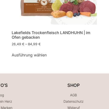
Lakefields Trockenfleisch LANDHUHN | im
Ofen gebacken
26,49
€
–
84,99
€
Ausführung wählen
FO'S
SHOP
log
AGB
in Herz
Datenschutz
 Marken
Wideruf