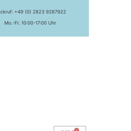
ckruf: +49 (0) 2823 9287922
Mo.-Fr. 10:00-17:00 Uhr
0