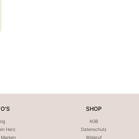
FO'S
SHOP
log
AGB
in Herz
Datenschutz
 Marken
Wideruf