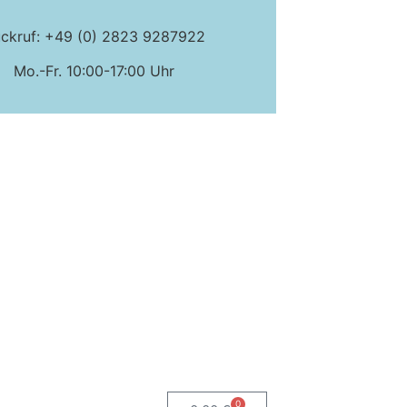
ckruf: +49 (0) 2823 9287922
Mo.-Fr. 10:00-17:00 Uhr
0