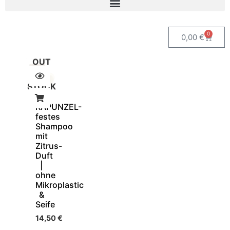
0
0,00
€
OUT
OF
STOCK
RAPUNZEL-
festes
Shampoo
mit
Zitrus-
Duft
|
ohne
Mikroplastic
&
Seife
14,50
€